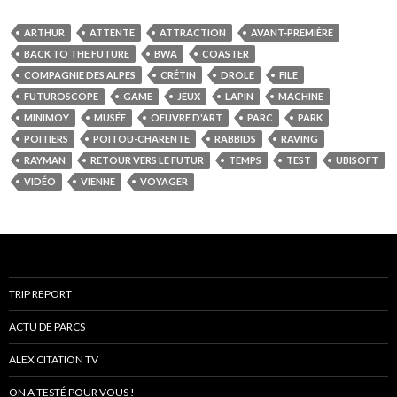
ARTHUR
ATTENTE
ATTRACTION
AVANT-PREMIÈRE
BACK TO THE FUTURE
BWA
COASTER
COMPAGNIE DES ALPES
CRÉTIN
DROLE
FILE
FUTUROSCOPE
GAME
JEUX
LAPIN
MACHINE
MINIMOY
MUSÉE
OEUVRE D'ART
PARC
PARK
POITIERS
POITOU-CHARENTE
RABBIDS
RAVING
RAYMAN
RETOUR VERS LE FUTUR
TEMPS
TEST
UBISOFT
VIDÉO
VIENNE
VOYAGER
TRIP REPORT
ACTU DE PARCS
ALEX CITATION TV
ON A TESTÉ POUR VOUS !