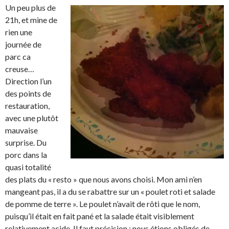
Un peu plus de
21h, et mine de
rien une
journée de
parc ca
creuse…
Direction l’un
des points de
restauration,
avec une plutôt
mauvaise
surprise. Du
porc dans la
quasi totalité
des plats du « resto » que nous avons choisi. Mon ami n’en
mangeant pas, il a du se rabattre sur un « poulet roti et salade
de pomme de terre ». Le poulet n’avait de rôti que le nom,
puisqu’il était en fait pané et la salade était visiblement
relativement acide. Il faut précision : nous étions obligés de