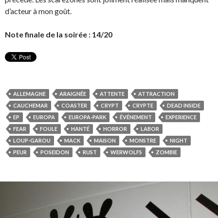
d’acteur à mon goût.
Note finale de la soirée : 14/20
ALLEMAGNE
ARAIGNÉE
ATTENTE
ATTRACTION
CAUCHEMAR
COASTER
CRYPT
CRYPTE
DEAD INSIDE
EP
EUROPA
EUROPA-PARK
ÉVÉNEMENT
EXPERIENCE
FEAR
FOULE
HANTÉ
HORROR
LABOR
LOUP-GAROU
MACK
MAISON
MONSTRE
NIGHT
PEUR
POSEIDON
RUST
WERWOLFS
ZOMBIE