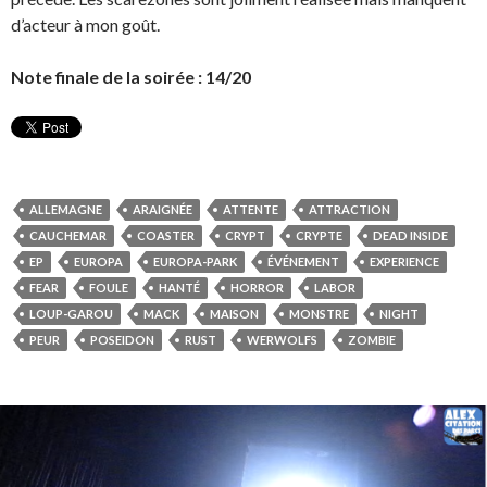
d’acteur à mon goût.
Note finale de la soirée : 14/20
ALLEMAGNE
ARAIGNÉE
ATTENTE
ATTRACTION
CAUCHEMAR
COASTER
CRYPT
CRYPTE
DEAD INSIDE
EP
EUROPA
EUROPA-PARK
ÉVÉNEMENT
EXPERIENCE
FEAR
FOULE
HANTÉ
HORROR
LABOR
LOUP-GAROU
MACK
MAISON
MONSTRE
NIGHT
PEUR
POSEIDON
RUST
WERWOLFS
ZOMBIE