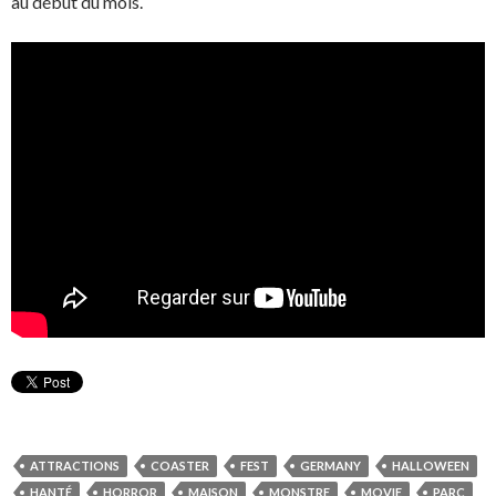
au début du mois.
ATTRACTIONS
COASTER
FEST
GERMANY
HALLOWEEN
HANTÉ
HORROR
MAISON
MONSTRE
MOVIE
PARC