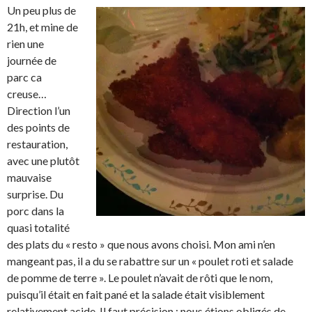
Un peu plus de
21h, et mine de
rien une
journée de
parc ca
creuse…
Direction l’un
des points de
restauration,
avec une plutôt
mauvaise
surprise. Du
porc dans la
quasi totalité
des plats du « resto » que nous avons choisi. Mon ami n’en
mangeant pas, il a du se rabattre sur un « poulet roti et salade
de pomme de terre ». Le poulet n’avait de rôti que le nom,
puisqu’il était en fait pané et la salade était visiblement
relativement acide. Il faut précision : nous étions obligés de