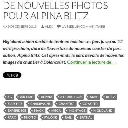
DE NOUVELLES PHOTOS
POUR ALPINA BLITZ
9 DÉCEMBRE 2013
ALEX
LAISSER UN COMMENTAIRE
Nigloland a bien decidé de tenir en haleine ses fans jusqu’au 12
avril prochain, date de l’ouverture du nouveau coaster du parc
aubois, Alpina Blitz. Cet après-midi, le parc dévoilé de nouvelles
De nouve
images du cha
ntier à Dolancourt.
Continuer la lecture de
→
4G
AIRTIME
ALPINA
ATTRACTION
AUBE
BLITZ
BLUE FIRE
CHAMPAGNE
CHANTIER
COASTER
EXPERIENCE
MACK
MEGA
MONTAGE
NIGLOLAND
PARC
PHOTO
PYLÔNE
RAIL
SPATIAL