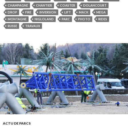
CHAMPAGNE
CHANTIER
COASTER
DOLANCOURT
DROP
FIRE
INVERSION
LIFT
MACK
MEGA
MONTAGNE
NIGLOLAND
PARC
PHOTO
RIDES
RUSSE
TRAVAUX
ACTU DE PARCS