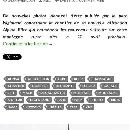
24 JANVIER 2014
ALEX
LAISSER UN COMMENTAIRE
De nouvelles photos viennent d’être publiée par le parc
Nigloland concernant le chantier de sa nouvelle attraction
Alpina Blitz qui emmènera les nouveaux visiteurs sur cette
montagne russe dès le 12 avril prochain.
Les travaux continuent à Dolancourt ! (Cha
Continuer la lecture de
→
ALPINA
ATTRACTION
AUBE
BLITZ
CHAMPAGNE
CHANTIER
COASTER
DÉCOMPTE
EUROPA
GARAGE
LIFT
MACK
MEGACOASTER
MONTAGE
MONTAGNE
MOTEUR
NIGLOLAND
PARC
PARK
PHOTO
RIDES
RUSSE
TRAVAUX
TROYES
VOIE
VUE