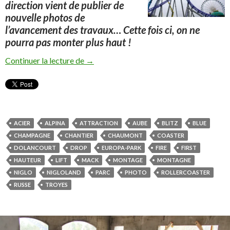
direction vient de publier de
nouvelle photos de
l’avancement des travaux… Cette fois ci, on ne
pourra pas monter plus haut !
Sommet atteint !
Continuer la lecture de
→
ACIER
ALPINA
ATTRACTION
AUBE
BLITZ
BLUE
CHAMPAGNE
CHANTIER
CHAUMONT
COASTER
DOLANCOURT
DROP
EUROPA-PARK
FIRE
FIRST
HAUTEUR
LIFT
MACK
MONTAGE
MONTAGNE
NIGLO
NIGLOLAND
PARC
PHOTO
ROLLERCOASTER
RUSSE
TROYES