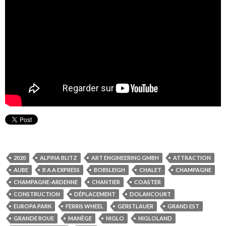
2020
ALPINA BLITZ
ART ENGINEERING GMBH
ATTRACTION
AUBE
B A A EXPRESS
BOBSLEIGH
CHALET
CHAMPAGNE
CHAMPAGNE-ARDENNE
CHANTIER
COASTER
CONSTRUCTION
DÉPLACEMENT
DOLANCOURT
EUROPA PARK
FERRIS WHEEL
GERSTLAUER
GRAND EST
GRANDE ROUE
MANÈGE
NIGLO
NIGLOLAND