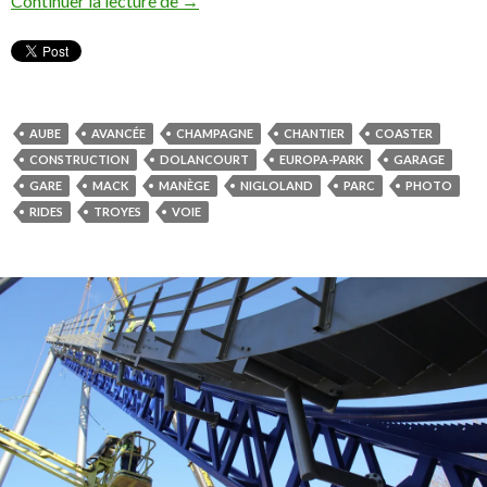
Continuer la lecture de
→
AUBE
AVANCÉE
CHAMPAGNE
CHANTIER
COASTER
CONSTRUCTION
DOLANCOURT
EUROPA-PARK
GARAGE
GARE
MACK
MANÈGE
NIGLOLAND
PARC
PHOTO
RIDES
TROYES
VOIE