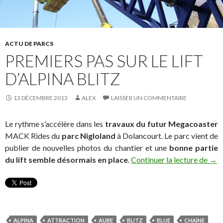
ACTU DE PARCS
PREMIERS PAS SUR LE LIFT
D’ALPINA BLITZ
13 DÉCEMBRE 2013
ALEX
LAISSER UN COMMENTAIRE
Le rythme s’accélère dans les
travaux du futur Megacoaster
MACK Rides du
parc Nigloland
à Dolancourt. Le parc vient de
publier de nouvelles photos du chantier et une
bonne partie
Prem
du lift semble désormais en place
.
Continuer la lecture de
→
ALPINA
ATTRACTION
AUBE
BLITZ
BLUE
CHAÎNE