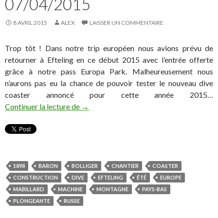
07/04/2015
8 AVRIL 2015
ALEX
LAISSER UN COMMENTAIRE
Trop tôt ! Dans notre trip européen nous avions prévu de
retourner à Efteling en ce début 2015 avec l’entrée offerte
grâce à notre pass Europa Park. Malheureusement nous
n’aurons pas eu la chance de pouvoir tester le nouveau dive
coaster annoncé pour cette année 2015…
Ca avance ! Chantier Baron 1898 – Eftel
Continuer la lecture de
→
1898
BARON
BOLLIGER
CHANTIER
COASTER
CONSTRUCTION
DIVE
EFTELING
ÉTÉ
EUROPE
MABILLARD
MACHINE
MONTAGNE
PAYS-BAS
PLONGEANTE
RUSSE