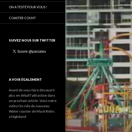
ON A TESTÉ POUR VOUS !
COASTER COUNT
SUIVEZ NOUS SUR TWITTER
A VOIR ÉGALEMENT
Avant de vous faire découvrir
plus en détail l’attraction dans
un prochain article. Voici notre
vidéo On ride du nouveau
Water coaster de Mack Rides
à Nigloland