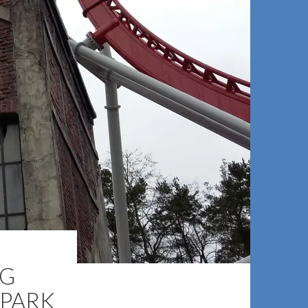
AG
 PARK