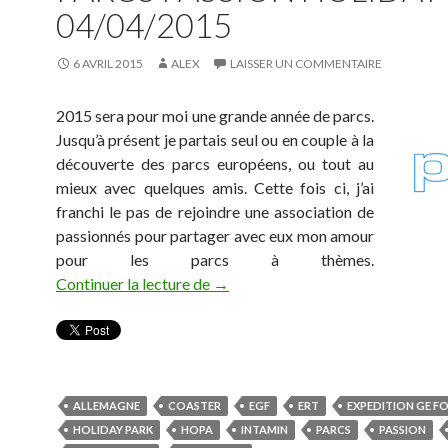
04/04/2015
6 AVRIL 2015
ALEX
LAISSER UN COMMENTAIRE
2015 sera pour moi une grande année de parcs.
Jusqu’à présent je partais seul ou en couple à la
découverte des parcs européens, ou tout au
mieux avec quelques amis. Cette fois ci, j’ai
franchi le pas de rejoindre une association de
passionnés pour partager avec eux mon amour
pour les parcs à thèmes.
Un nouveau départ – AG Parcs Pa
Continuer la lecture de
→
ALLEMAGNE
COASTER
EGF
ERT
EXPEDITION GE F
HOLIDAY PARK
HOPA
INTAMIN
PARCS
PASSION