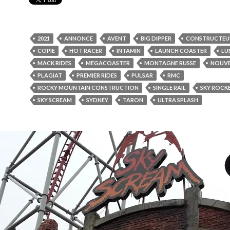
2021
ANNONCE
AVENT
BIG DIPPER
CONSTRUCTEU
COPIE
HOT RACER
INTAMIN
LAUNCH COASTER
LU
MACK RIDES
MEGACOASTER
MONTAGNE RUSSE
NOUV
PLAGIAT
PREMIER RIDES
PULSAR
RMC
ROCKY MOUNTAIN CONSTRUCTION
SINGLE RAIL
SKY ROCK
SKY SCREAM
SYDNEY
TARON
ULTRA SPLASH