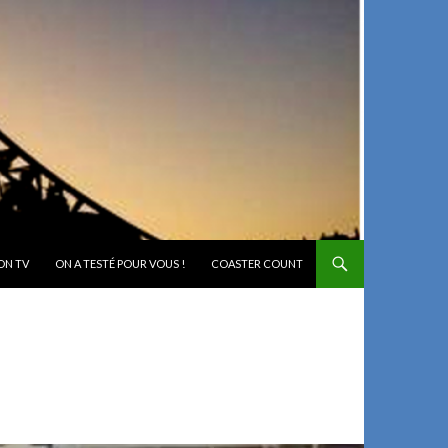
ON TV
ON A TESTÉ POUR VOUS !
COASTER COUNT