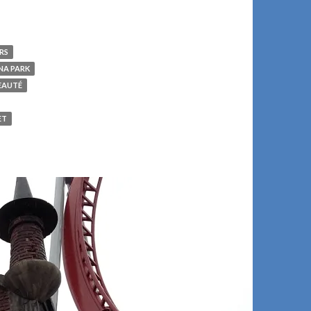
RS
NA PARK
EAUTÉ
ET