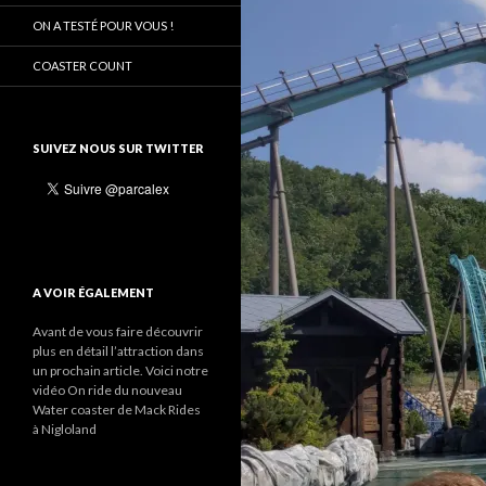
ON A TESTÉ POUR VOUS !
COASTER COUNT
SUIVEZ NOUS SUR TWITTER
A VOIR ÉGALEMENT
Avant de vous faire découvrir
plus en détail l’attraction dans
un prochain article. Voici notre
vidéo On ride du nouveau
Water coaster de Mack Rides
à Nigloland