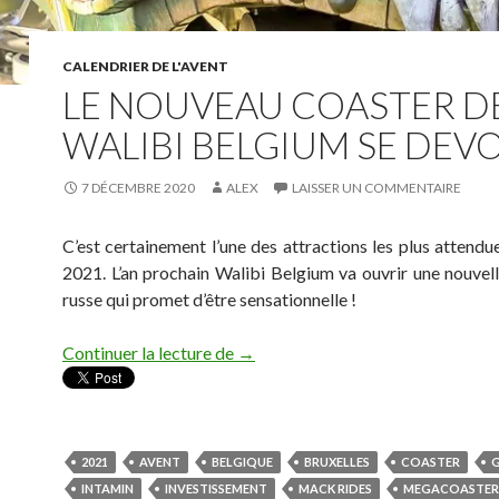
CALENDRIER DE L'AVENT
LE NOUVEAU COASTER D
WALIBI BELGIUM SE DEVOI
7 DÉCEMBRE 2020
ALEX
LAISSER UN COMMENTAIRE
C’est certainement l’une des attractions les plus attendu
2021. L’an prochain Walibi Belgium va ouvrir une nouve
russe qui promet d’être sensationnelle !
LE NOUVEAU COASTER DE WALI
Continuer la lecture de
→
2021
AVENT
BELGIQUE
BRUXELLES
COASTER
INTAMIN
INVESTISSEMENT
MACK RIDES
MEGACOASTER