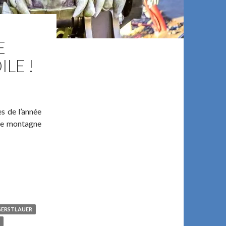
E
LE !
es de l’année
lle montagne
BI BELGIUM SE DEVOILE !
GERSTLAUER