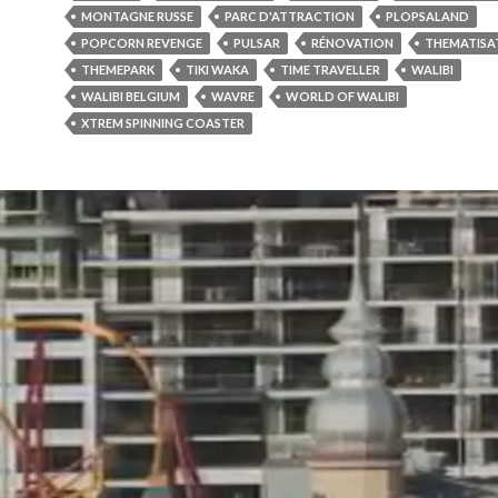
MONTAGNE RUSSE
PARC D'ATTRACTION
PLOPSALAND
POPCORN REVENGE
PULSAR
RÉNOVATION
THEMATISA
THEMEPARK
TIKI WAKA
TIME TRAVELLER
WALIBI
WALIBI BELGIUM
WAVRE
WORLD OF WALIBI
XTREM SPINNING COASTER