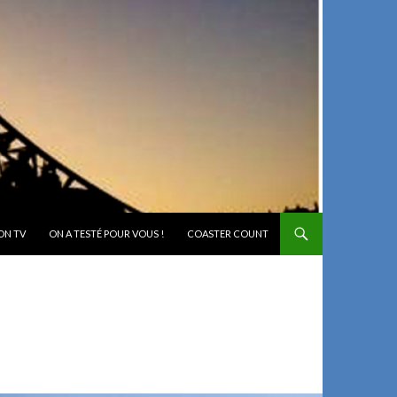
ON TV
ON A TESTÉ POUR VOUS !
COASTER COUNT