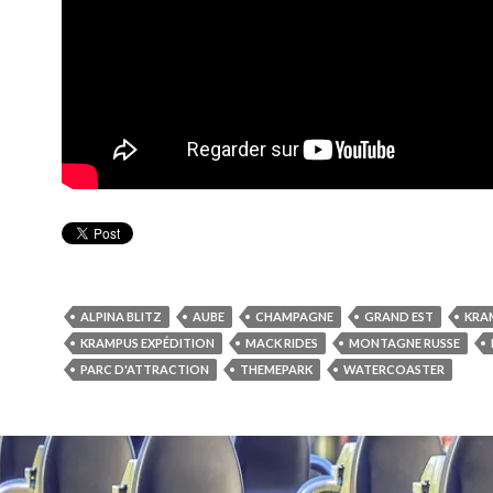
ALPINA BLITZ
AUBE
CHAMPAGNE
GRAND EST
KRA
KRAMPUS EXPÉDITION
MACK RIDES
MONTAGNE RUSSE
PARC D'ATTRACTION
THEMEPARK
WATERCOASTER