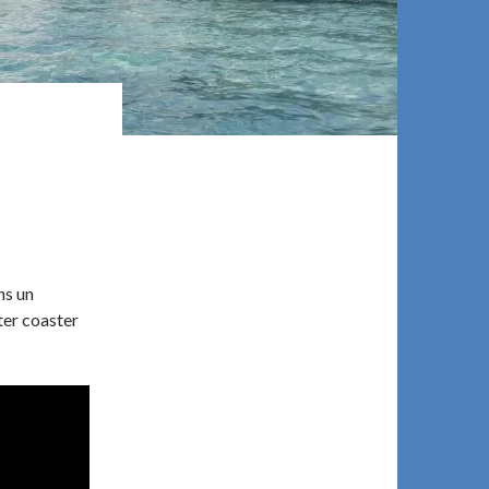
ns un
ter coaster