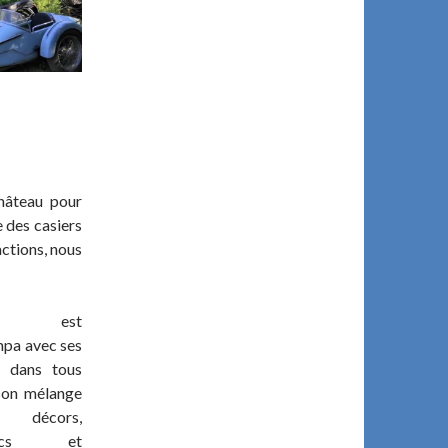
hâteau pour
e des casiers
actions, nous
ence est
mpa avec ses
 dans tous
 son mélange
cors,
ronics et