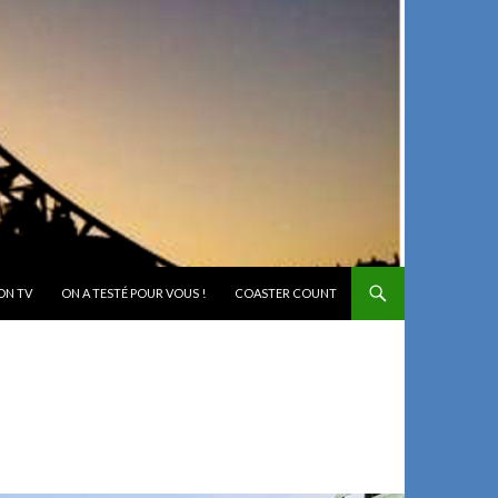
ON TV
ON A TESTÉ POUR VOUS !
COASTER COUNT