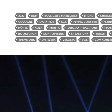
2020
B&M
BOLLIGER & MABILLARD
BRUHL
CHARLES
COLOGNE
DARK RIDE
F.L.Y.
FLYING COASTER
FLYIN
HÔTEL
KOLN
MANTA
PARC D'ATTRACTIONS
PHAN
ROOKBURGH
SOFT OPENING
STEAMPUNK
TARON
THEMEPARK
UHRWERK
VEKOMA
VOL
ZUM KOHLES