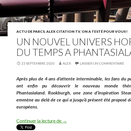
ACTU DE PARCS
,
ALEX CITATION TV
,
ON A TESTÉ POUR VOUS !
UN NOUVEL UNIVERS HO
DU TEMPS A PHANTASIA
23 SEPTEMBRE 2020
ALEX
LAISSER UN COMMENTAIRE
Après plus de 4 ans d’attente interminable, les fans du p
ont enfin pu découvrir le nouveau monde thé
Phantasialand. Rookburgh, une zone d’inspiration Ste
emmène au delà de ce qui a jusqu’à présent été proposé da
européens.
Un nouvel univers hors du temps a
Continuer la lecture de
→