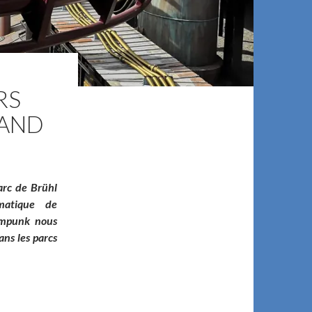
RS
LAND
arc de Brühl
matique de
ampunk nous
ns les parcs
 phantasialand