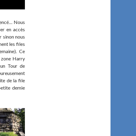
mmencé… Nous
der en accès
r sinon nous
ent les files
semaine). Ce
a zone Harry
e un Tour de
eureusement
te de la file
petite demie