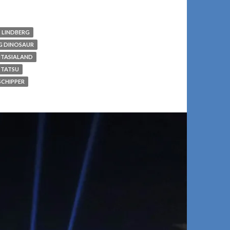
 LINDBERG
G DINOSAUR
TASIALAND
TATSU
CHIPPER