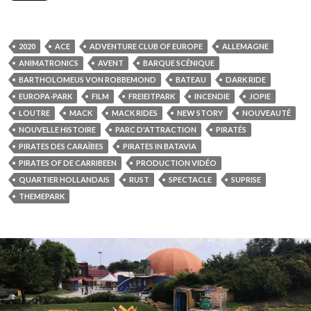
2020
ACE
ADVENTURE CLUB OF EUROPE
ALLEMAGNE
ANIMATRONICS
AVENT
BARQUE SCÉNIQUE
BARTHOLOMEUS VON ROBBEMOND
BATEAU
DARK RIDE
EUROPA-PARK
FILM
FREIEITPARK
INCENDIE
JOPIE
LOUTRE
MACK
MACK RIDES
NEW STORY
NOUVEAUTÉ
NOUVELLE HISTOIRE
PARC D'ATTRACTION
PIRATÉS
PIRATES DES CARAÏBES
PIRATES IN BATAVIA
PIRATES OF DE CARRIBEEN
PRODUCTION VIDÉO
QUARTIER HOLLANDAIS
RUST
SPECTACLE
SUPRISE
THEMEPARK