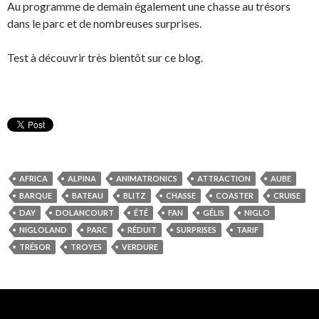
Au programme de demain également une chasse au trésors
dans le parc et de nombreuses surprises.
Test à découvrir très bientôt sur ce blog.
AFRICA
ALPINA
ANIMATRONICS
ATTRACTION
AUBE
BARQUE
BATEAU
BLITZ
CHASSE
COASTER
CRUISE
DAY
DOLANCOURT
ÉTÉ
FAN
GÉLIS
NIGLO
NIGLOLAND
PARC
RÉDUIT
SURPRISES
TARIF
TRÉSOR
TROYES
VERDURE