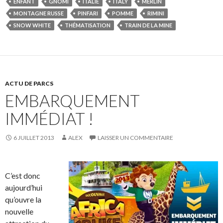
ENFANT
GNOMI
ITALIE
ITALY
MERLIN
MONTAGNE RUSSE
PINFARI
POMME
RIMINI
SNOW WHITE
THÉMATISATION
TRAIN DE LA MINE
ACTU DE PARCS
EMBARQUEMENT
IMMÉDIAT !
6 JUILLET 2013
ALEX
LAISSER UN COMMENTAIRE
C’est donc
aujourd’hui
qu’ouvre la
nouvelle