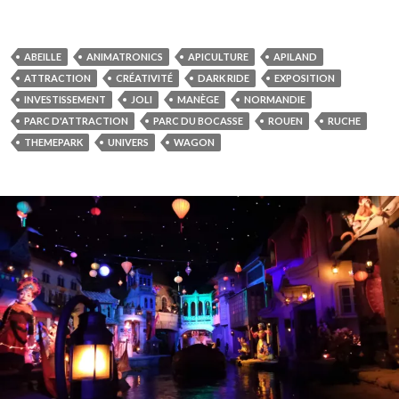
ABEILLE
ANIMATRONICS
APICULTURE
APILAND
ATTRACTION
CRÉATIVITÉ
DARK RIDE
EXPOSITION
INVESTISSEMENT
JOLI
MANÈGE
NORMANDIE
PARC D'ATTRACTION
PARC DU BOCASSE
ROUEN
RUCHE
THEMEPARK
UNIVERS
WAGON