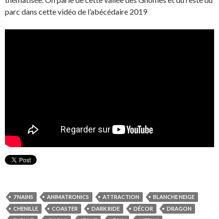
parc dans cette vidéo de l’abécédaire 2019
7 NAINS
ANIMATRONICS
ATTRACTION
BLANCHE NEIGE
CHENILLE
COASTER
DARK RIDE
DÉCOR
DRAGON