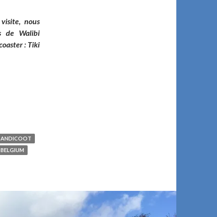
visite, nous
s de Walibi
oaster : Tiki
iki Waka
BANDICOOT
 BELGIUM