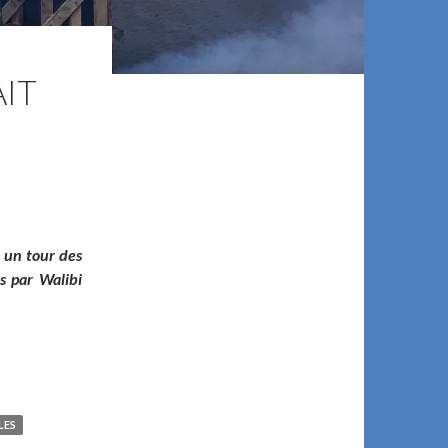
AIT
 un tour des
s par Walibi
Belgium nous fait peur pour Halloween cette année !
LES