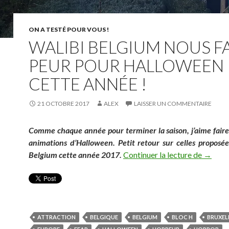
ON A TESTÉ POUR VOUS !
WALIBI BELGIUM NOUS F
PEUR POUR HALLOWEEN
CETTE ANNÉE !
21 OCTOBRE 2017
ALEX
LAISSER UN COMMENTAIRE
Comme chaque année pour terminer la saison, j’aime faire
animations d’Halloween. Petit retour sur celles proposée
Walibi 
Belgium cette année 2017.
Continuer la lecture de
→
ATTRACTION
BELGIQUE
BELGIUM
BLOC H
BRUXEL