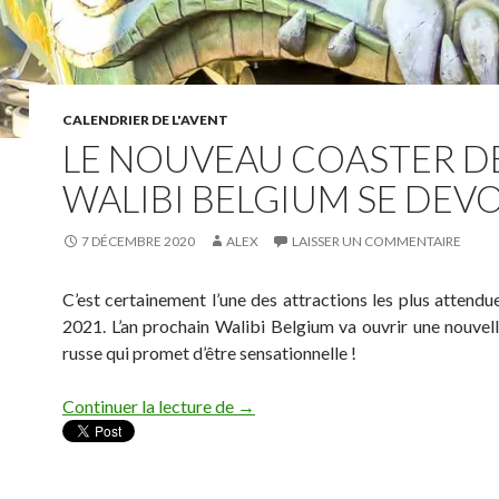
CALENDRIER DE L'AVENT
LE NOUVEAU COASTER D
WALIBI BELGIUM SE DEVOI
7 DÉCEMBRE 2020
ALEX
LAISSER UN COMMENTAIRE
C’est certainement l’une des attractions les plus attendu
2021. L’an prochain Walibi Belgium va ouvrir une nouve
russe qui promet d’être sensationnelle !
LE NOUVEAU COASTER DE WALI
Continuer la lecture de
→