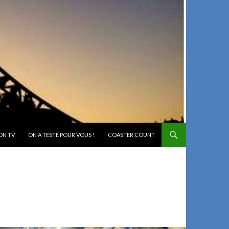
ON TV
ON A TESTÉ POUR VOUS !
COASTER COUNT