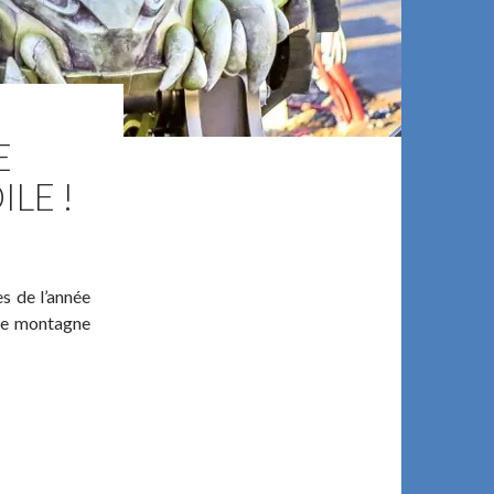
E
LE !
es de l’année
lle montagne
BI BELGIUM SE DEVOILE !