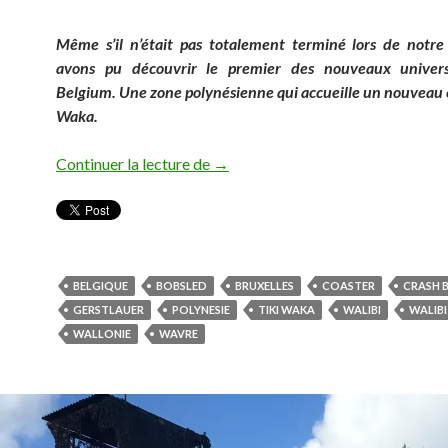
Même s’il n’était pas totalement terminé lors de notre 
avons pu découvrir le premier des nouveaux univer
Belgium. Une zone polynésienne qui accueille un nouveau c
Waka.
Des airs de Polynésie à Walibi – T
Continuer la lecture de
→
BELGIQUE
BOBSLED
BRUXELLES
COASTER
CRASH 
GERSTLAUER
POLYNESIE
TIKI WAKA
WALIBI
WALIBI
WALLONIE
WAVRE