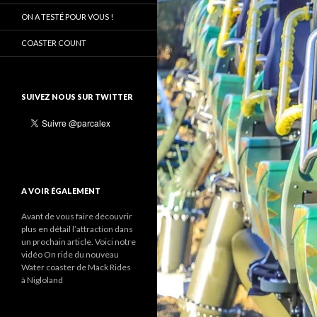
ON A TESTÉ POUR VOUS !
COASTER COUNT
SUIVEZ NOUS SUR TWITTER
A VOIR ÉGALEMENT
Avant de vous faire découvrir
plus en détail l’attraction dans
un prochain article. Voici notre
vidéo On ride du nouveau
Water coaster de Mack Rides
à Nigloland