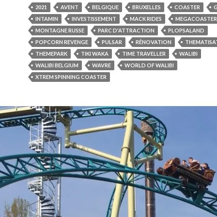
2021
AVENT
BELGIQUE
BRUXELLES
COASTER
INTAMIN
INVESTISSEMENT
MACK RIDES
MEGACOASTER
MONTAGNE RUSSE
PARC D'ATTRACTION
PLOPSALAND
POPCORN REVENGE
PULSAR
RÉNOVATION
THEMATISA
THEMEPARK
TIKI WAKA
TIME TRAVELLER
WALIBI
WALIBI BELGIUM
WAVRE
WORLD OF WALIBI
XTREM SPINNING COASTER